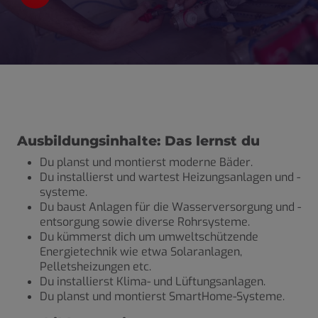
Ausbildungsinhalte: Das lernst du
Du planst und montierst
moderne Bäder
.
Du installierst und wartest
Heizungsanlagen und -
systeme
.
Du baust Anlagen für die
Wasserversorgung und -
entsorgung sowie diverse Rohrsysteme
.
Du kümmerst dich um
umweltschützende
Energietechnik
wie etwa Solaranlagen,
Pelletsheizungen etc.
Du installierst
Klima- und Lüftungsanlagen
.
Du planst und montierst
SmartHome-Systeme
.