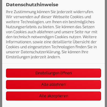
Datenschutzhinweise
Ihre Zustimmung können Sie jederzeit widerrufen.
Wir verwenden auf dieser Webseite Cookies und
weitere Technologien, um Ihnen ein bestmögliches
Nutzungserlebnis zu bieten. Sie können das Setzen
von Cookies auch ablehnen und unsere Seite nur mit
Liebe/r Bewerber/-in,
den technisch notwendigen Cookies nutzen. Weitere
Interesse an einer spannenden, zukunftssicheren
Informationen, sowie eine detaillierte Übersicht der
Ausbildung? Als Ansprechpartner der Firma Hornung
Cookies und eingesetzten Technologien finden Sie in
Heizung und Sanitär aus Schorndorf-Haubersbronn
unserer Datenschutzerklärung. Sie können Ihre
möchte ich dich gerne zu uns ins Team einladen. Dazu
Einstellungen jederzeit ändern.
geht der erste Schritt ganz einfach über unsere
Kurzbewerbung ganz unten, aber auch telefonisch
sind wir jederzeit erreichbar.
Einstellungen öffnen
Wir freuen uns auf dich!
Alle ablehnen
Kontakt
Alle akzeptieren
Ansprechpartner:
Herr Karl Pflanz
E-Mail:
info@hornung-hs.de
Telefon:
07181 651 61