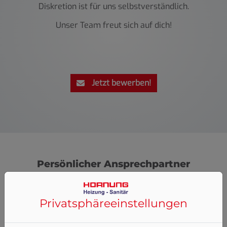
Diskretion ist für uns selbstverständlich.
Unser Team freut sich auf dich!
Jetzt bewerben!
Persönlicher Ansprechpartner
Privatsphäre­einstellungen