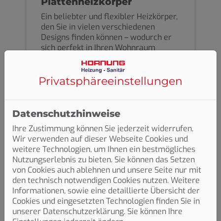
Plattenheizkörper
Ein beliebter und flexibler Heizkörper,
den Sie in vielen verschiedenen
Designs finden können – wodurch er
sich perfekt in Ihren Wohnraum
integriert. Je nach Bauweise
bekommen Sie 50–70 %
Strahlungswärme für ein
Privatsphäre­einstellungen
angenehmes Raumklima.
Datenschutzhinweise
Ihre Zustimmung können Sie jederzeit widerrufen.
Wir verwenden auf dieser Webseite Cookies und
weitere Technologien, um Ihnen ein bestmögliches
Nutzungserlebnis zu bieten. Sie können das Setzen
von Cookies auch ablehnen und unsere Seite nur mit
den technisch notwendigen Cookies nutzen. Weitere
Informationen, sowie eine detaillierte Übersicht der
Cookies und eingesetzten Technologien finden Sie in
unserer Datenschutzerklärung. Sie können Ihre