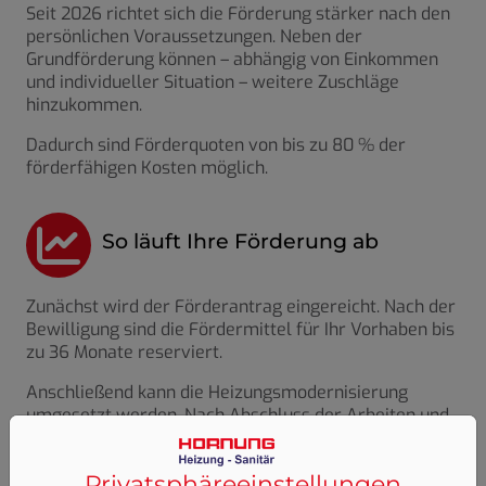
Seit 2026 richtet sich die Förderung stärker nach den
persönlichen Voraussetzungen. Neben der
Grundförderung können – abhängig von Einkommen
und individueller Situation – weitere Zuschläge
hinzukommen.
Dadurch sind Förderquoten von
bis zu 80 % der
förderfähigen Kosten
möglich.
So läuft Ihre Förderung ab
Zunächst wird der Förderantrag eingereicht. Nach der
Bewilligung sind die Fördermittel für Ihr Vorhaben bis
zu 36 Monate reserviert.
Anschließend kann die Heizungsmodernisierung
umgesetzt werden. Nach Abschluss der Arbeiten und
Einreichung des Verwendungsnachweises erfolgt die
Auszahlung der Fördermittel.
Privatsphäre­einstellungen