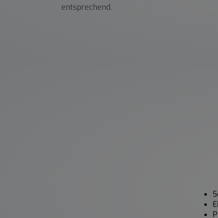
entsprechend.
S
E
P