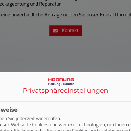
eckageortung und Reparatur
 eine unverbindliche Anfrage nutzen Sie unser
Kontaktformul
Kontakt
 Heizung und Sanitär
Privatsphäre­einstellungen
orndorf-Haubersbronn
 gehen. Aber nicht immer sieht man, wo die Ursache für nas
nweise
r Fachbetrieb aus Schorndorf-Haubersbronn für eine schnelle 
en Sie jederzeit widerrufen.
eser Webseite Cookies und weitere Technologien, um Ihnen e
atur
ieten. Sie können das Setzen von Cookies auch ablehnen und 