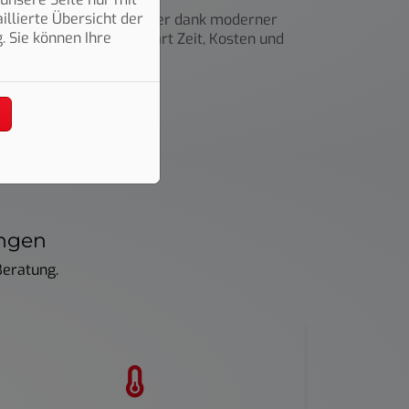
llierte Übersicht der
ir orten die Leckage daher dank moderner
. Sie können Ihre
ch im Weg sind. Das spart Zeit, Kosten und
ungen
Beratung.