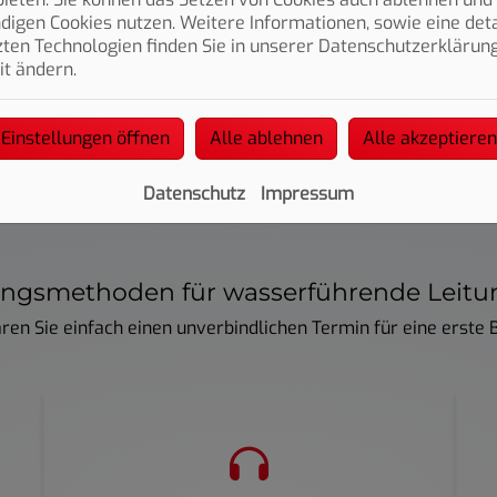
igen Cookies nutzen. Weitere Informationen, sowie eine detai
g, da muss nicht noch die halbe Wand eingerissen werden. W
ten Technologien finden Sie in unserer Datenschutzerklärung
um Beispiel nur die Fliesen entfernt werden, die auch wirkli
it ändern.
Einstellungen öffnen
Alle ablehnen
Alle akzeptieren
Datenschutz
Impressum
ngsmethoden für wasserführende Leit
ren Sie einfach einen unverbindlichen Termin für eine erste 