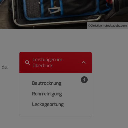
©Christian - stock.adobe.com
Leistungen im
Überblick
 da.
Bautrocknung
Rohrreinigung
Leckageortung