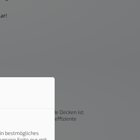
ar!
se Wände oder tropfende Decken ist.
Leckageortung und eine effiziente
in bestmögliches
unsere Seite nur mit