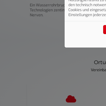
den technisch notwend
Ein Wasserrohrbruch ist schon Stress genu
Cookies und eingesetz
Technologien zentimetergenau – so müssen z
Einstellungen jederze
Nerven.
Ortu
Vereinba