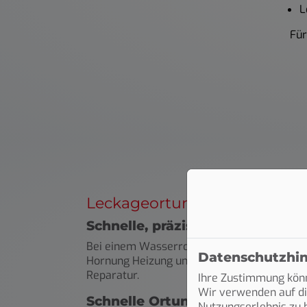
L
Für
Leckageortung von Hornung
Schnelle, präzise Hilfe aus Sch
Bei einem Wasserrohrbruch muss es schnell
Datenschutzhi
Hornung Heizung und Sanitär ist Ihr lokale
Reparatur.
Ihre Zustimmung könn
Wir verwenden auf di
Schnelle Ortung, saubere Repar
Nutzungserlebnis zu b